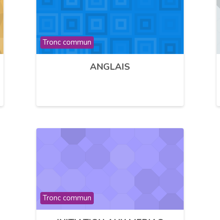
Catégorie de cours
Tronc commun
ANGLAIS
Catégorie de cours
Tronc commun