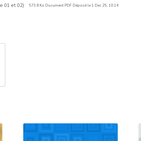
r
F
e 01 et 02)
573.8 Ko Document PDF Déposé le 1 Dec 25, 10:14
e
i
c
h
i
e
r