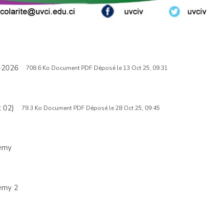
F
-2026
708.6 Ko Document PDF Déposé le 13 Oct 25, 09:31
i
c
h
F
 02)
79.3 Ko Document PDF Déposé le 28 Oct 25, 09:45
i
i
e
c
r
h
L
demy
i
i
e
v
r
r
L
demy 2
e
i
v