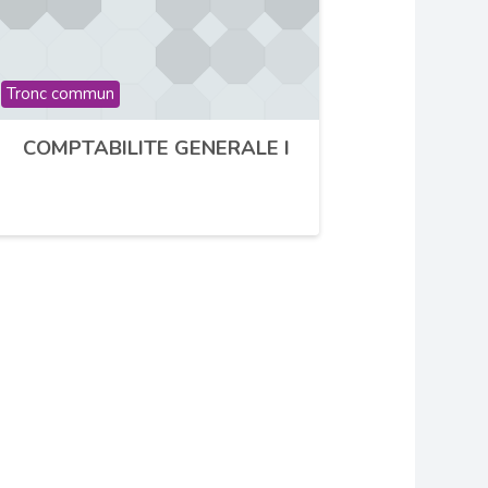
Catégorie de cours
Tronc commun
COMPTABILITE GENERALE I