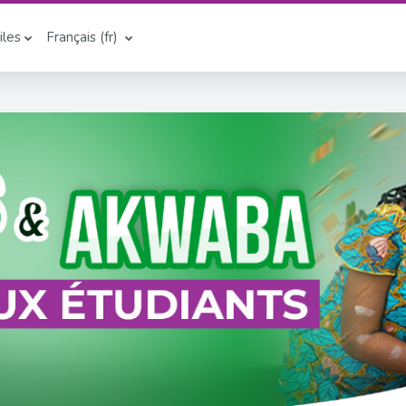
iles
Français ‎(fr)‎